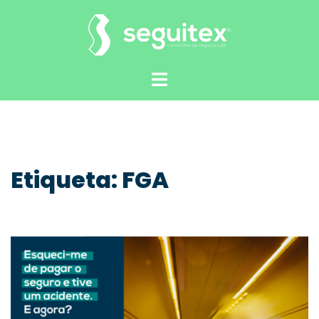
Saltar
para
o
conteúdo
Alternar
menu
Etiqueta:
FGA