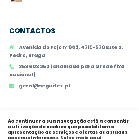
CONTACTOS
Avenida do Fojo nº603, 4715-570 Este S.
Pedro, Braga
253 603 250 (chamada para a rede fixa
nacional)
geral@seguitex.pt
Ao continuar a sua navegação está a consentir
a utilização de cookies que possibilitam a
Todos os Direitos Reservados |
Declaração
apresentação de serviços e ofertas adaptadas
Legal
|
Política de Privacidade
|
Princípios
aos seus interesses.
Saiba mais aqui.