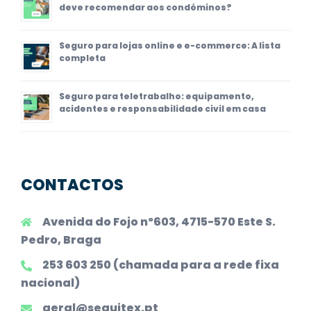
deve recomendar aos condóminos?
Seguro para lojas online e e-commerce: A lista
completa
Seguro para teletrabalho: equipamento,
acidentes e responsabilidade civil em casa
CONTACTOS
Avenida do Fojo nº603, 4715-570 Este S.
Pedro, Braga
253 603 250 (chamada para a rede fixa
nacional)
geral@seguitex.pt