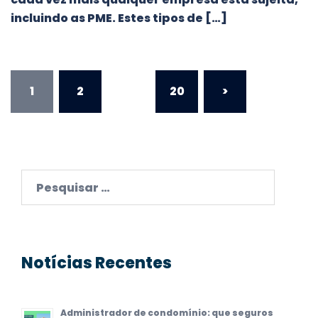
incluindo as PME. Estes tipos de […]
Paginação
1
2
…
20
>
dos
conteúdos
Pesquisar
por:
Notícias Recentes
Administrador de condomínio: que seguros