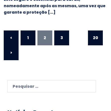
nomeadamente após as mesmas, uma vez que
garante a proteção […]
Paginação
<
1
2
3
…
20
dos
conteúdos
>
Pesquisar
por: