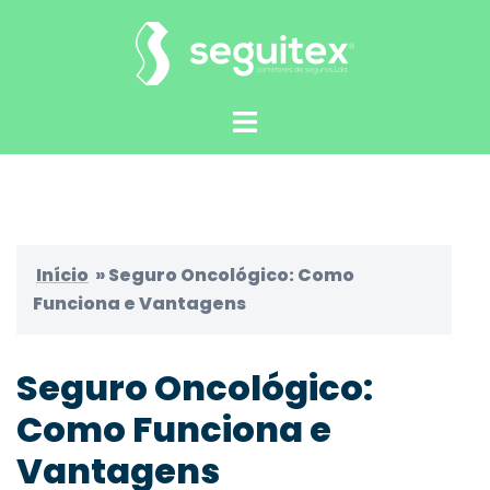
Saltar
para
o
conteúdo
Alternar
menu
Início
»
Seguro Oncológico: Como
Funciona e Vantagens
Seguro Oncológico:
Como Funciona e
Vantagens