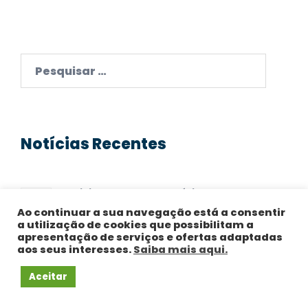
Pesquisar
por:
Notícias Recentes
Administrador de condomínio: que seguros
deve recomendar aos condóminos?
Ao continuar a sua navegação está a consentir
a utilização de cookies que possibilitam a
apresentação de serviços e ofertas adaptadas
Seguro para lojas online e e-commerce: A lista
aos seus interesses.
Saiba mais aqui.
completa
Aceitar
Seguro para teletrabalho: equipamento,
acidentes e responsabilidade civil em casa