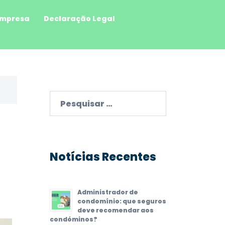
mpresa
Declaração Legal
Pesquisar
por:
Notícias Recentes
Administrador de
condomínio: que seguros
deve recomendar aos
condóminos?