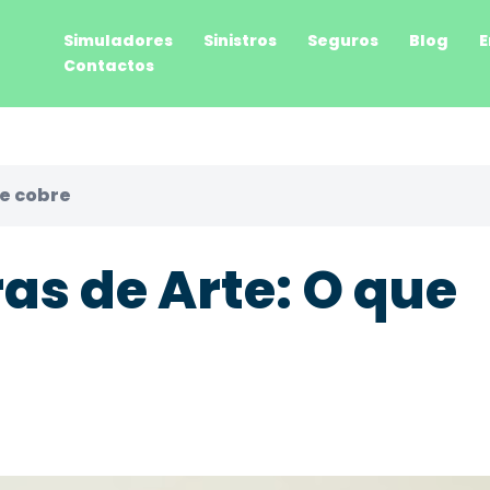
Simuladores
Sinistros
Seguros
Blog
E
Contactos
ue cobre
as de Arte: O que