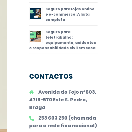
Seguro para lojas online
e e-commerce: A lista
completa
Seguro para
teletrabalho:
equipamento, acidentes
e responsabilidade civil em casa
CONTACTOS
Avenida do Fojo nº603,
4715-570 Este S. Pedro,
Braga
253 603 250 (chamada
para a rede fixa nacional)