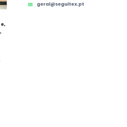
geral@seguitex.pt
 e,
,
s