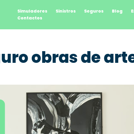
Simuladores
Sinistros
Seguros
Blog
E
Contactos
uro obras de art