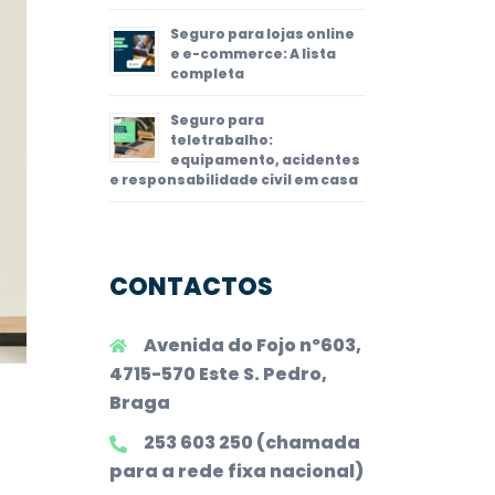
Seguro para lojas online
e e-commerce: A lista
completa
Seguro para
teletrabalho:
equipamento, acidentes
e responsabilidade civil em casa
CONTACTOS
Avenida do Fojo nº603,
4715-570 Este S. Pedro,
Braga
253 603 250 (chamada
para a rede fixa nacional)