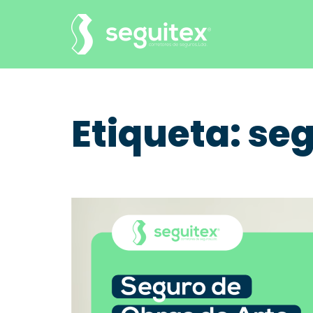
Saltar
para
o
conteúdo
Etiqueta:
seg