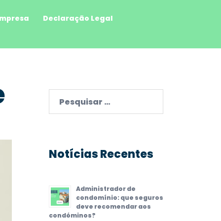
mpresa
Declaração Legal
e
Pesquisar
por:
Notícias Recentes
Administrador de
condomínio: que seguros
deve recomendar aos
condóminos?