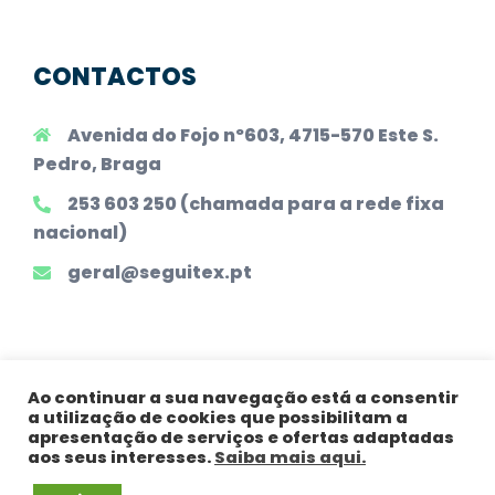
CONTACTOS
Avenida do Fojo nº603, 4715-570 Este S.
Pedro, Braga
253 603 250 (chamada para a rede fixa
nacional)
geral@seguitex.pt
Ao continuar a sua navegação está a consentir
a utilização de cookies que possibilitam a
Todos os Direitos Reservados |
Declaração
apresentação de serviços e ofertas adaptadas
Legal
|
Política de Privacidade
|
Princípios
aos seus interesses.
Saiba mais aqui.
Gerais
|
Política de Tratamento de Dados
|