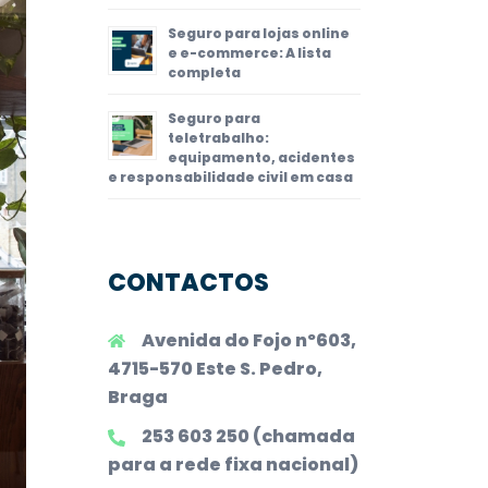
Seguro para lojas online
e e-commerce: A lista
completa
Seguro para
teletrabalho:
equipamento, acidentes
e responsabilidade civil em casa
CONTACTOS
Avenida do Fojo nº603,
4715-570 Este S. Pedro,
Braga
253 603 250 (chamada
para a rede fixa nacional)