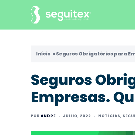
Saltar
para
o
conteúdo
Início
»
Seguros Obrigatórios para Em
Seguros Obrig
Empresas. Qu
POR
ANDRE
JULHO, 2022
NOTÍCIAS
,
SEGU