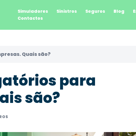
Simuladores
Sinistros
Seguros
Blog
E
Contactos
presas. Quais são?
atórios para
ais são?
ROS