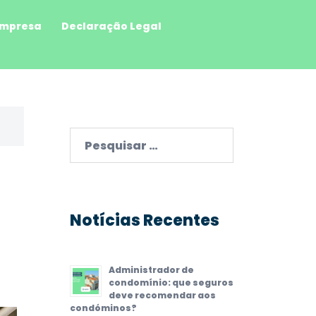
mpresa
Declaração Legal
Pesquisar
por:
Notícias Recentes
Administrador de
condomínio: que seguros
deve recomendar aos
condóminos?