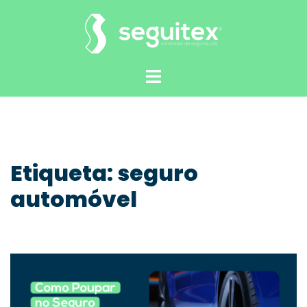
Saltar
para
o
conteúdo
Alternar
menu
Etiqueta:
seguro
automóvel