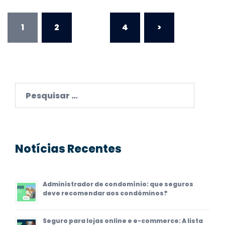
Paginação
1
2
…
4
>
dos
conteúdos
Pesquisar
por:
Notícias Recentes
Administrador de condomínio: que seguros
deve recomendar aos condóminos?
Seguro para lojas online e e-commerce: A lista