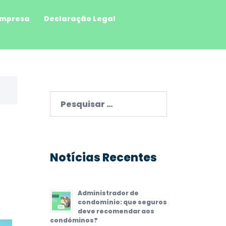
mpresa
Declaração Legal
Pesquisar
por:
Notícias Recentes
Administrador de
condomínio: que seguros
deve recomendar aos
condóminos?