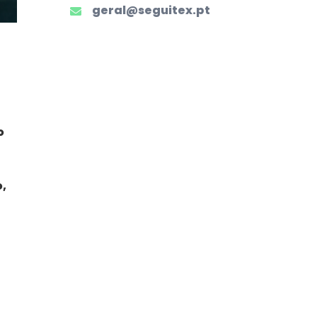
geral@seguitex.pt
o
,