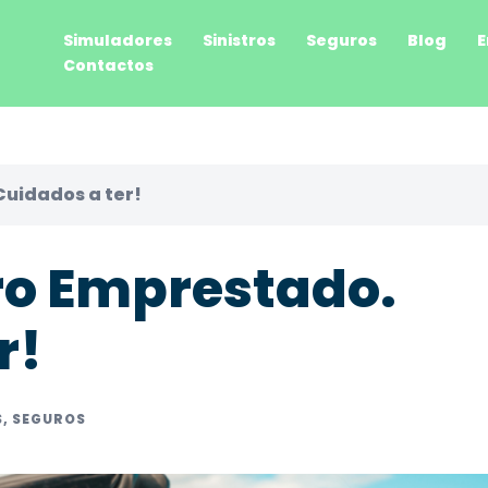
Simuladores
Sinistros
Seguros
Blog
E
Contactos
uidados a ter!
ro Emprestado.
r!
S
,
SEGUROS