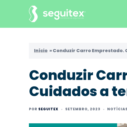
Saltar
para
o
conteúdo
Início
»
Conduzir Carro Emprestado. C
Conduzir Car
Cuidados a te
POR
SEGUITEX
SETEMBRO, 2023
NOTÍCIA