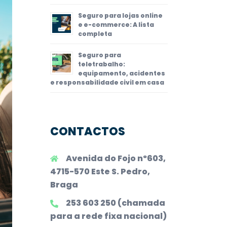
Seguro para lojas online
e e-commerce: A lista
completa
Seguro para
teletrabalho:
equipamento, acidentes
e responsabilidade civil em casa
CONTACTOS
Avenida do Fojo nº603,
4715-570 Este S. Pedro,
Braga
253 603 250 (chamada
para a rede fixa nacional)