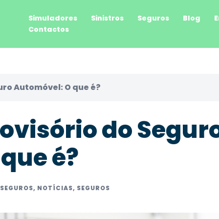
Simuladores
Sinistros
Seguros
Blog
E
Contactos
uro Automóvel: O que é?
rovisório do Segur
 que é?
 SEGUROS
,
NOTÍCIAS
,
SEGUROS