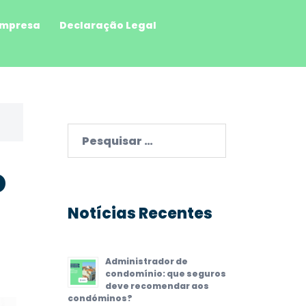
mpresa
Declaração Legal
Pesquisar
por:
o
Notícias Recentes
Administrador de
condomínio: que seguros
deve recomendar aos
condóminos?