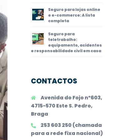
Seguro para lojas online
e e-commerce: A lista
completa
Seguro para
teletrabalho:
equipamento, acidentes
e responsabilidade civil em casa
CONTACTOS
Avenida do Fojo nº603,
4715-570 Este S. Pedro,
Braga
253 603 250 (chamada
para a rede fixa nacional)