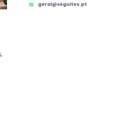
geral@seguitex.pt
,