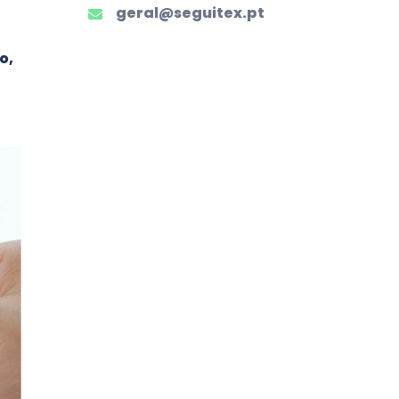
geral@seguitex.pt
o,