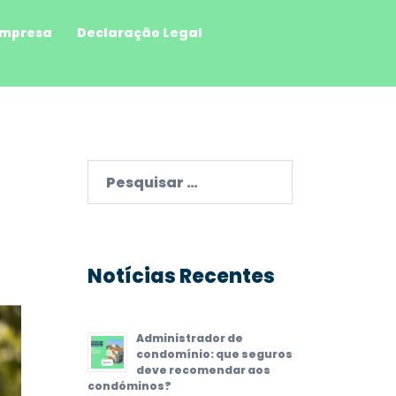
mpresa
Declaração Legal
Pesquisar
por:
Notícias Recentes
Administrador de
condomínio: que seguros
deve recomendar aos
condóminos?