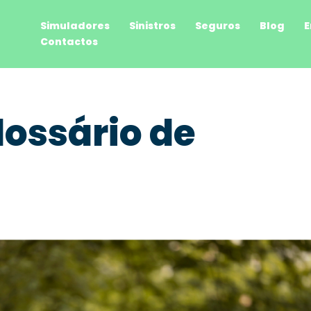
Simuladores
Sinistros
Seguros
Blog
E
Contactos
lossário de