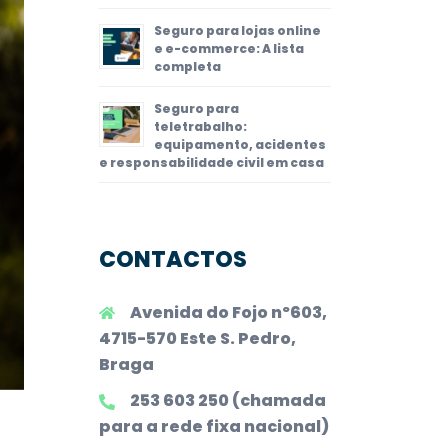
Seguro para lojas online
e e-commerce: A lista
completa
Seguro para
teletrabalho:
equipamento, acidentes
e responsabilidade civil em casa
CONTACTOS
Avenida do Fojo nº603,
4715-570 Este S. Pedro,
Braga
253 603 250 (chamada
para a rede fixa nacional)