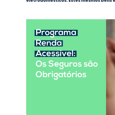
eletrodomésticos. Estes mesmos bens e