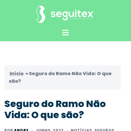
Saltar
para
o
conteúdo
Alternar
menu
Início
»
Seguro do Ramo Não Vida: O que
são?
Seguro do Ramo Não
Vida: O que são?
POR
ANDRE
JUNHO, 2022
NOTÍCIAS
,
SEGUROS