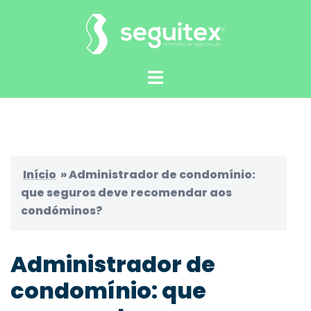
Saltar
para
o
conteúdo
Alternar
menu
Início
»
Administrador de condomínio:
que seguros deve recomendar aos
condóminos?
Administrador de
condomínio: que