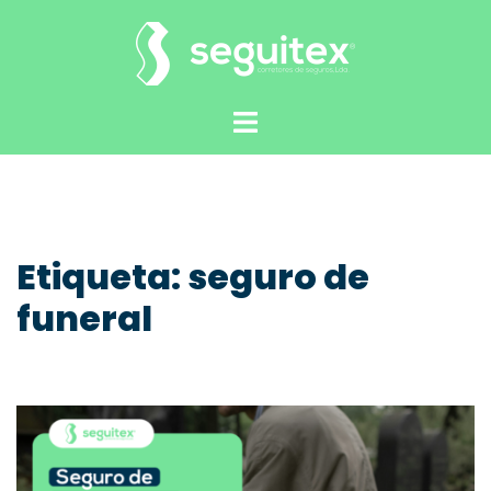
Saltar
para
o
conteúdo
Alternar
menu
Etiqueta:
seguro de
funeral