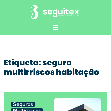
Saltar
para
o
conteúdo
Alternar
menu
Etiqueta:
seguro
multirriscos habitação