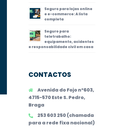
Seguro para lojas online
e e-commerce: A lista
completa
Seguro para
teletrabalho:
equipamento, acidentes
e responsabilidade civil em casa
CONTACTOS
Avenida do Fojo nº603,
4715-570 Este S. Pedro,
Braga
253 603 250 (chamada
para a rede fixa nacional)