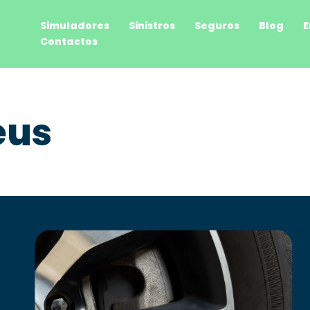
Simuladores
Sinistros
Seguros
Blog
E
Contactos
eus