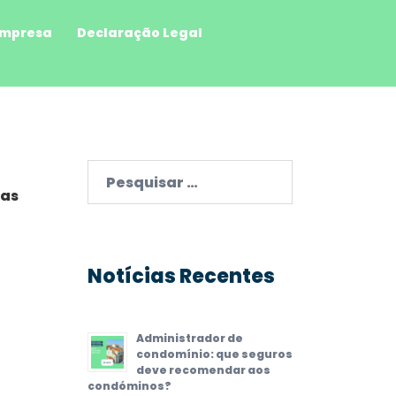
mpresa
Declaração Legal
Pesquisar
por:
 as
Notícias Recentes
Administrador de
condomínio: que seguros
deve recomendar aos
condóminos?