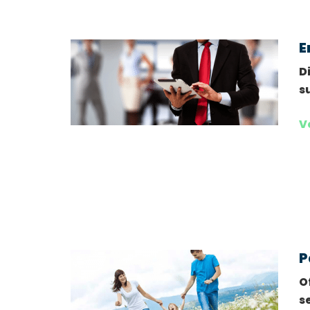
E
D
s
V
P
O
s