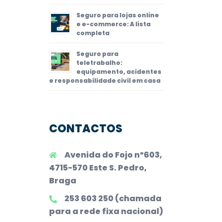
Seguro para lojas online
e e-commerce: A lista
completa
Seguro para
teletrabalho:
equipamento, acidentes
e responsabilidade civil em casa
CONTACTOS
Avenida do Fojo nº603,
4715-570 Este S. Pedro,
Braga
253 603 250 (chamada
para a rede fixa nacional)