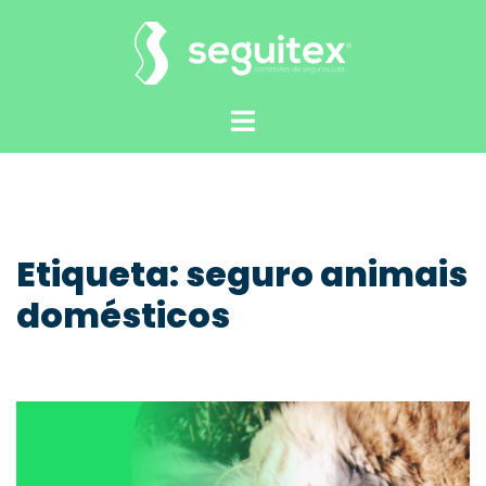
Saltar
para
o
conteúdo
Alternar
menu
Etiqueta:
seguro animais
domésticos