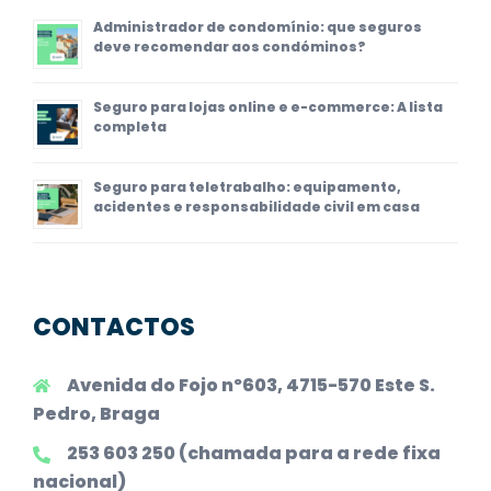
Administrador de condomínio: que seguros
deve recomendar aos condóminos?
Seguro para lojas online e e-commerce: A lista
completa
Seguro para teletrabalho: equipamento,
acidentes e responsabilidade civil em casa
CONTACTOS
Avenida do Fojo nº603, 4715-570 Este S.
Pedro, Braga
253 603 250 (chamada para a rede fixa
nacional)