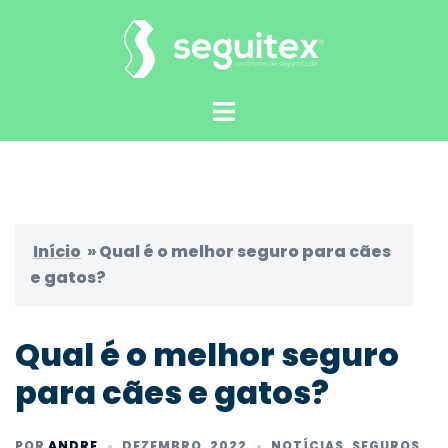
Saltar
para
o
conteúdo
Alternar
menu
Início
»
Qual é o melhor seguro para cães
e gatos?
Qual é o melhor seguro
para cães e gatos?
POR
ANDRE
DEZEMBRO, 2022
NOTÍCIAS
,
SEGUROS