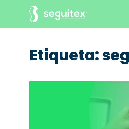
Saltar
para
o
conteúdo
Etiqueta:
seg