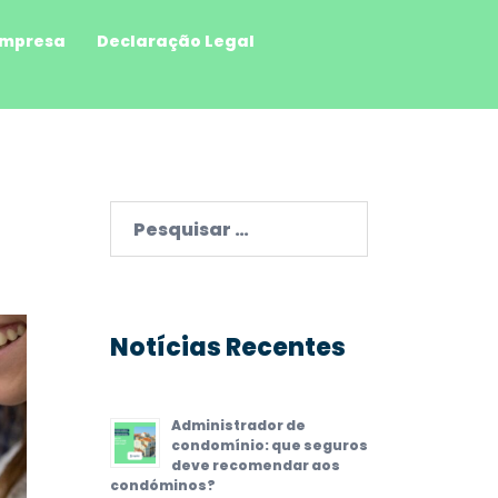
mpresa
Declaração Legal
Pesquisar
por:
Notícias Recentes
Administrador de
condomínio: que seguros
deve recomendar aos
condóminos?