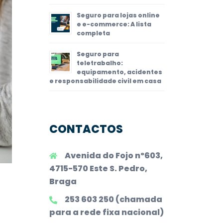
Seguro para lojas online
e e-commerce: A lista
completa
Seguro para
teletrabalho:
equipamento, acidentes
e responsabilidade civil em casa
CONTACTOS
Avenida do Fojo nº603,
4715-570 Este S. Pedro,
Braga
253 603 250 (chamada
para a rede fixa nacional)