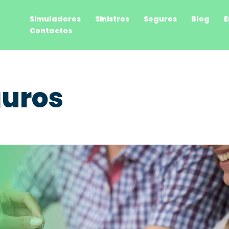
Simuladores
Sinistros
Seguros
Blog
E
Contactos
uros