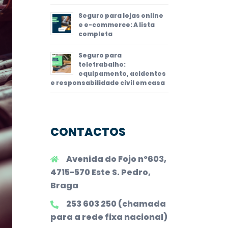
Seguro para lojas online
e e-commerce: A lista
completa
Seguro para
teletrabalho:
equipamento, acidentes
e responsabilidade civil em casa
CONTACTOS
Avenida do Fojo nº603,
4715-570 Este S. Pedro,
Braga
253 603 250 (chamada
para a rede fixa nacional)