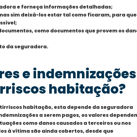
radora e forneça informações detalhadas;
mas sim deixá-los estar tal como ficaram, para que
ssível;
 documentos, como documentos que provem os dan
ito da seguradora.
ores e indemnizações
rriscos habitação?
tirriscos habitação, esta depende da seguradora
 indemnizações a serem pagos, os valores depende
ituações como danos causados a terceiros ou nos
os à vítima são ainda cobertos, desde que