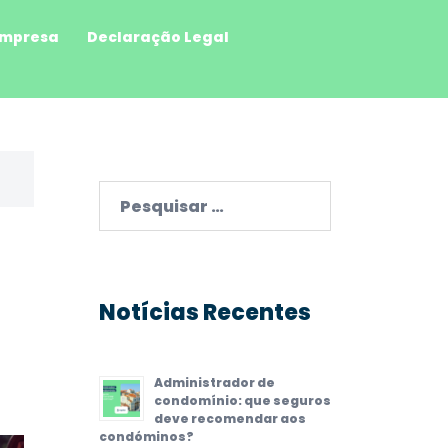
mpresa
Declaração Legal
Pesquisar
por:
Notícias Recentes
Administrador de
condomínio: que seguros
deve recomendar aos
condóminos?