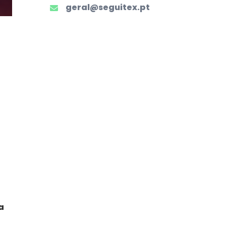
geral@seguitex.pt
a