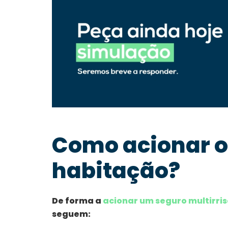
Como acionar o
habitação?
De forma a
acionar um seguro multirri
seguem: