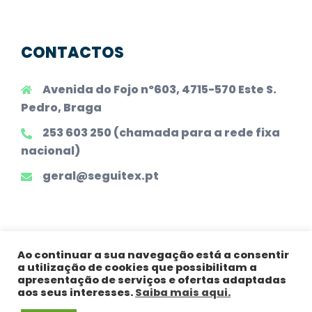
CONTACTOS
Avenida do Fojo nº603, 4715-570 Este S.
Pedro, Braga
253 603 250 (chamada para a rede fixa
nacional)
geral@seguitex.pt
Ao continuar a sua navegação está a consentir
a utilização de cookies que possibilitam a
Todos os Direitos Reservados |
Declaração
apresentação de serviços e ofertas adaptadas
Legal
|
Política de Privacidade
|
Princípios
aos seus interesses.
Saiba mais aqui.
Gerais
|
Política de Tratamento de Dados
|