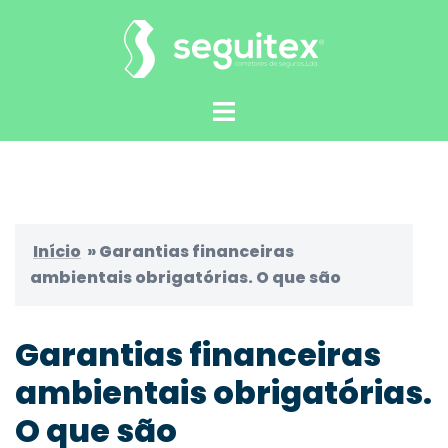
Saltar
para
o
conteúdo
Alternar
menu
Início
»
Garantias financeiras
ambientais obrigatórias. O que são
Garantias financeiras
ambientais obrigatórias.
O que são